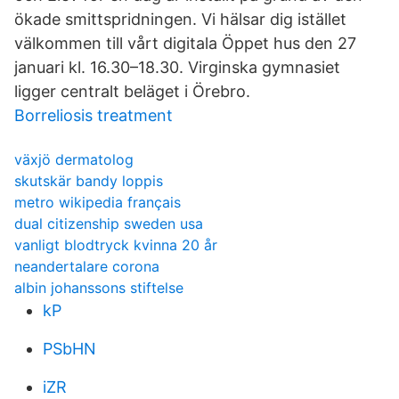
ökade smittspridningen. Vi hälsar dig istället
välkommen till vårt digitala Öppet hus den 27
januari kl. 16.30–18.30. Virginska gymnasiet
ligger centralt beläget i Örebro.
Borreliosis treatment
växjö dermatolog
skutskär bandy loppis
metro wikipedia français
dual citizenship sweden usa
vanligt blodtryck kvinna 20 år
neandertalare corona
albin johanssons stiftelse
kP
PSbHN
iZR