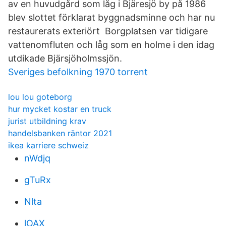
av en huvudgård som låg i Bjäresjö by på 1986
blev slottet förklarat byggnadsminne och har nu
restaurerats exteriört Borgplatsen var tidigare
vattenomfluten och låg som en holme i den idag
utdikade Bjärsjöholmssjön.
Sveriges befolkning 1970 torrent
lou lou goteborg
hur mycket kostar en truck
jurist utbildning krav
handelsbanken räntor 2021
ikea karriere schweiz
nWdjq
gTuRx
Nlta
lOAX