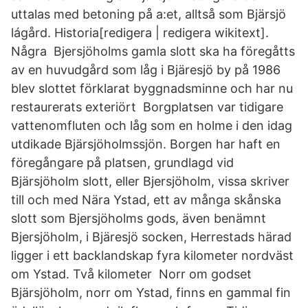
uttalas med betoning på a:et, alltså som Bjärsjö
lágård. Historia[redigera | redigera wikitext].
Några Bjersjöholms gamla slott ska ha föregåtts
av en huvudgård som låg i Bjäresjö by på 1986
blev slottet förklarat byggnadsminne och har nu
restaurerats exteriört Borgplatsen var tidigare
vattenomfluten och låg som en holme i den idag
utdikade Bjärsjöholmssjön. Borgen har haft en
föregångare på platsen, grundlagd vid
Bjärsjöholm slott, eller Bjersjöholm, vissa skriver
till och med Nära Ystad, ett av många skånska
slott som Bjersjöholms gods, även benämnt
Bjersjöholm, i Bjäresjö socken, Herrestads härad
ligger i ett backlandskap fyra kilometer nordväst
om Ystad. Två kilometer Norr om godset
Bjärsjöholm, norr om Ystad, finns en gammal fin