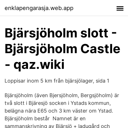
enklapengarasja.web.app
Bjärsjöholm slott -
Bjärsjöholm Castle
- qaz.wiki
Loppisar inom 5 km från bjärsjölager, sida 1
Bjärsjöholm (även Bjersjöholm, Bergsjöholm) är
två slott i Bjäresjö socken i Ystads kommun,
belägna nära E65 och 3 km väster om Ystad.
Bjärsjöholm består Namnet är en
sammanskrivning av Bjärsjö + ladugård och