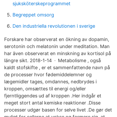
sjuksköterskeprogrammet
Begreppet omsorg
Den industriella revolutionen i sverige
Forskare har observerat en ökning av dopamin,
serotonin och melatonin under meditation. Man
har även observerat en minskning av kortisol på
längre sikt. 2018-1-14 · Metabolisme , også
kaldt stofskifte , er et sammenfattende navn på
de processer hvor fødemiddelemner og
lægemidler tages, omdannes, nedbrydes i
kroppen, omsættes til energi og/eller
fjerntliggendes ud af kroppen .Her indgår et
meget stort antal kemiske reaktioner .Disse
processer udgør basen for selve livet .De gør det
muligt for cellerne at vokse og formere sig, at