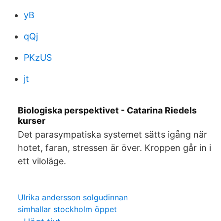
yB
qQj
PKzUS
jt
Biologiska perspektivet - Catarina Riedels
kurser
Det parasympatiska systemet sätts igång när
hotet, faran, stressen är över. Kroppen går in i
ett viloläge.
Ulrika andersson solgudinnan
simhallar stockholm öppet