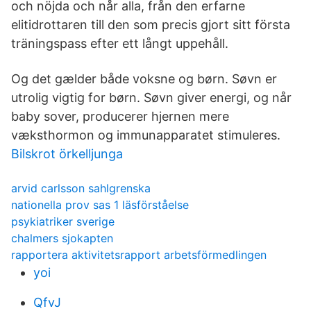
och nöjda och når alla, från den erfarne
elitidrottaren till den som precis gjort sitt första
träningspass efter ett långt uppehåll.
Og det gælder både voksne og børn. Søvn er
utrolig vigtig for børn. Søvn giver energi, og når
baby sover, producerer hjernen mere
væksthormon og immunapparatet stimuleres.
Bilskrot örkelljunga
arvid carlsson sahlgrenska
nationella prov sas 1 läsförståelse
psykiatriker sverige
chalmers sjokapten
rapportera aktivitetsrapport arbetsförmedlingen
yoi
QfvJ