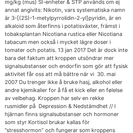
mg/kg (mus) SI-enheter & STP används om ej
annat angivits: Nikotin, vars systematiska namn
är 3-[(2S)-1-metylpyrrolidin-2-yl]pyridin, är en
alkaloid som återfinns i potatisväxter, främst i
tobaksplantan Nicotiana rustica eller Nicotiana
tabacum men också i mycket lägre doser i
tomater och potatis. 13 jan 2017 Det är dock inte
bara det faktum att kroppen utsöndrar mer
signalsubstanser och endorfin som gör att fysisk
aktivitet får oss att må bättre när vi 30. mai
2007 Du trenger ikke å bruke hasj, alkohol eller
andre kjemikalier for å få et kick eller en følelse
av velbehag. Kroppen har selv en rekke
rusmidler på Depression & Nedstämdhet // I
hjärnan finns signalsubstanser och hormoner
som styr Kortisol brukar kallas för
”stresshormon” och fungerar som kroppens