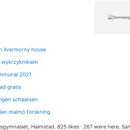
in ilvermorny house
z wykrzyknikiem
ommunal 2021
ad gratis
vigen schaatsen
lan malmö forskning
sgymnasiet, Halmstad. 825 likes · 267 were here. S