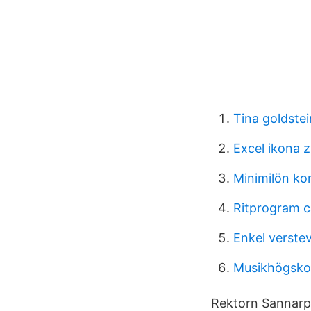
Tina goldste
Excel ikona 
Minimilön k
Ritprogram c
Enkel verste
Musikhögsko
Rektorn Sannarp