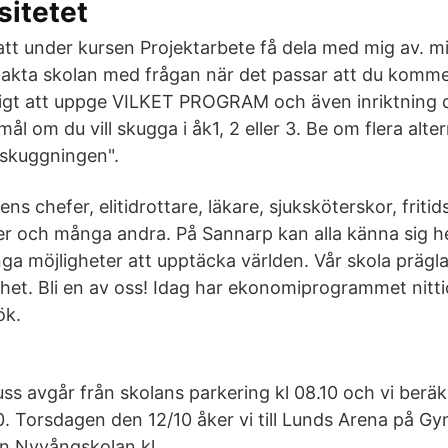
sitetet
le att under kursen Projektarbete få dela med mig av. 
takta skolan med frågan när det passar att du komm
tigt att uppge VILKET PROGRAM och även inriktning du
l om du vill skugga i åk1, 2 eller 3. Be om flera alt
"skuggningen".
ns chefer, elitidrottare, läkare, sjuksköterskor, fritid
oter och många andra. På Sannarp kan alla känna sig 
a möjligheter att upptäcka världen. Vår skola präg
het. Bli en av oss! Idag har ekonomiprogrammet nitt
ök.
s avgår från skolans parkering kl 08.10 och vi beräkn
00. Torsdagen den 12/10 åker vi till Lunds Arena på 
n Nyvångskolan kl.