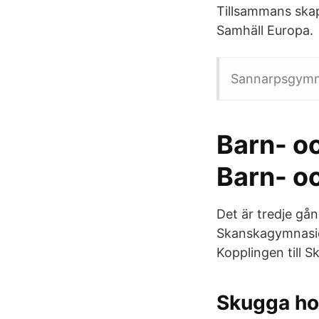
Tillsammans skap
Samhäll Europa.
Sannarpsgymn
Barn- oc
Barn- och
Det är tredje gå
Skanskagymnasiet
Kopplingen till S
Skugga ho