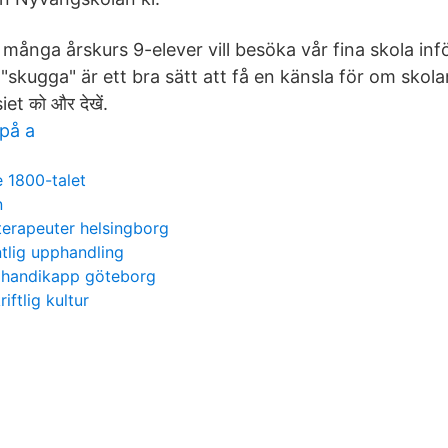
å många årskurs 9-elever vill besöka vår fina skola infö
"skugga" är ett bra sätt att få en känsla för om sko
 को और देखें.
på a
e 1800-talet
n
terapeuter helsingborg
ntlig upphandling
d handikapp göteborg
iftlig kultur