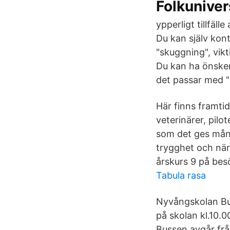
Folkuniver
ypperligt tillfäl
Du kan själv kon
"skuggning", vik
Du kan ha önskemå
det passar med 
Här finns framtide
veterinärer, pil
som det ges mång
trygghet och när
årskurs 9 på bes
Tabula rasa
Nyvångskolan Bus
på skolan kl.10.
Bussen avgår frå