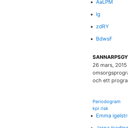
AaLPM
lg
zdRY
BdwsF
SANNARPSGYMNA
26 mars, 2015 
omsorgsprogra
och ett progra
Periodogram
kpi risk
Emma igelst
Jarna tradin