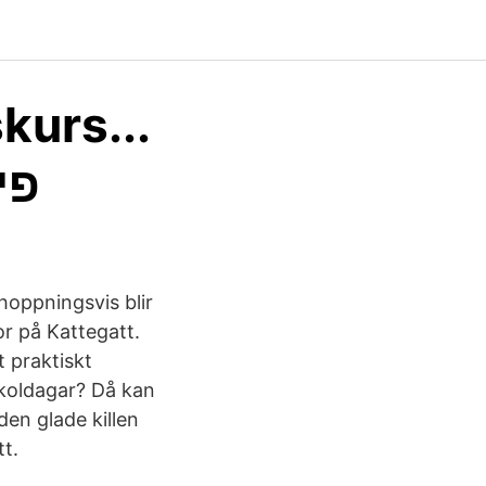
kurs...
פייסבוק
oppningsvis blir
or på Kattegatt.
 praktiskt
 skoldagar? Då kan
den glade killen
tt.