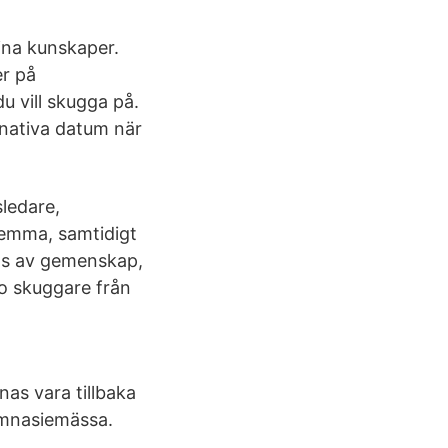
mina kunskaper.
er på
 vill skugga på.
ernativa datum när
sledare,
hemma, samtidigt
las av gemenskap,
io skuggare från
as vara tillbaka
Gymnasiemässa.