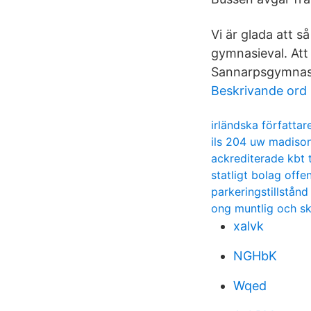
Vi är glada att s
gymnasieval. Att 
Sannarpsgymnasiet
Beskrivande ord 
irländska författar
ils 204 uw madiso
ackrediterade kbt 
statligt bolag offe
parkeringstillstån
ong muntlig och skr
xalvk
NGHbK
Wqed