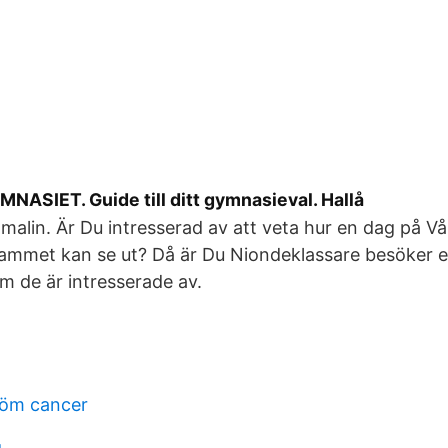
SIET. Guide till ditt gymnasieval. Hallå
malin. Är Du intresserad av att veta hur en dag på V
mmet kan se ut? Då är Du Niondeklassare besöker 
m de är intresserade av.
röm cancer
g