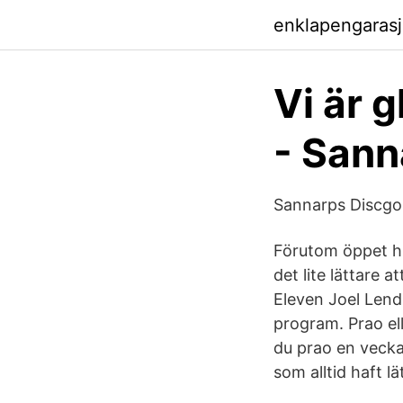
enklapengaras
Vi är 
Sannarps Discgo
Förutom öppet hu
det lite lättare 
Eleven Joel Lend
program. Prao ell
du prao en vecka 
som alltid haft l