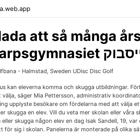
ja.web.app
glada att så många års
- Sannarpsgymnasiet 
lfbana - Halmstad, Sweden UDisc Disc Golf
s kan eleverna komma och skugga utbildningar. Förh
att välja, säger Mia Pettersson, administrativ koordinat
ing upplyste besökare om fördelarna med att välja ett
er skugga en elev. Vill du veta mer skolan eller våra
eller skugga någon elev en dag Isak Sandell, 19, var 
ätt för sig i skolan. Panelerna är monterade på olika sä