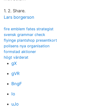
1. 2. Share.
Lars borgerson
fire emblem fates strategist
svensk grammar check
flyinge plantshop presentkort
polisens nya organisation
formstad aktioner
högt värderat
gX
gVR
BngF
Io
uJo